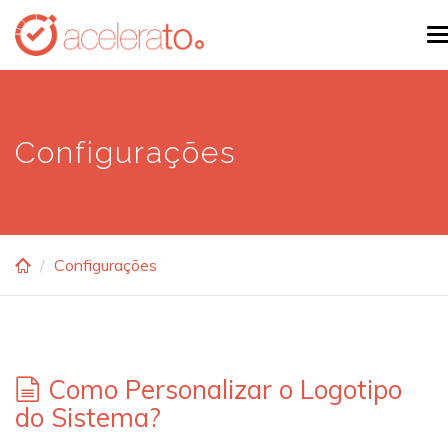
Skip
T
to
n
main
content
Configurações
Configurações
Como Personalizar o Logotipo
do Sistema?