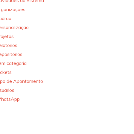
ovidades do Sistema
rganizações
adrão
ersonalização
rojetos
elatórios
epositórios
em categoria
ickets
ipo de Apontamento
suários
hatsApp