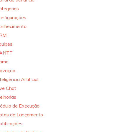
ategorias
onfigurações
onhecimento
RM
quipes
ANTT
ome
novação
teligência Artificial
ive Chat
elhorias
ódulo de Execução
otas de Lançamento
otificações