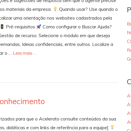
ções e sugestões de resposta sem que o agente precise
P
nos materiais da empresa.
Quando usar? Use quando o
ocalizar uma orientação nos websites cadastrados pela
B
Pré-requisitos
Como configurar o Buscar Ajuda?
N
> Gestão de recurso. Selecione o módulo em que deseja
C
mandas, Ideias confidenciais, entre outros. Localize a
R
tar o …
Leia mais ...
G
C
A
Conhecimento
A
A
rizados para que o Acelerato consulte conteúdos da sua
A
s, didáticas e com links de referência para a equipe]
C