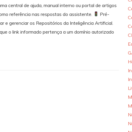
 central de ajuda, manual interno ou portal de artigos
C
como referência nas respostas do assistente.
Pré-
C
 e gerenciar os Repositórios da Inteligência Artificial.
C
ue o link informado pertença a um domínio autorizado
C
E
G
H
I
In
L
M
M
N
N