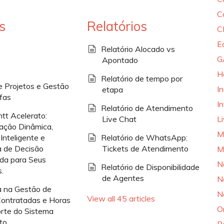
C
s
Relatórios
C
E
Relatório Alocado vs
G
Apontado
H
Relatório de tempo por
e Projetos e Gestão
I
etapa
fas
In
Relatório de Atendimento
tt Acelerato:
Live Chat
L
zação Dinâmica,
M
Inteligente e
Relatório de WhatsApp:
 de Decisão
Tickets de Atendimento
M
da para Seus
N
Relatório de Disponibilidade
s.
de Agentes
N
a na Gestão de
N
View all 45 articles
ontratadas e Horas
O
rte do Sistema
to.