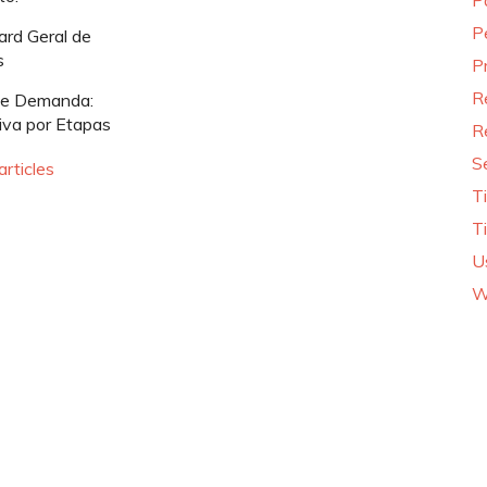
P
P
rd Geral de
s
P
R
de Demanda:
iva por Etapas
R
S
articles
T
T
U
W