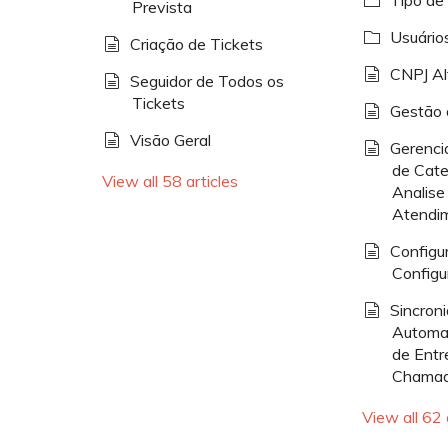
Tipo d
Prevista
Usuário
Criação de Tickets
CNPJ Al
Seguidor de Todos os
Tickets
Gestão 
Visão Geral
Gerenc
de Cate
View all 58 articles
Analise
Atendi
Configu
Configu
Sincroni
Automa
de Entr
Chamad
View all 62 