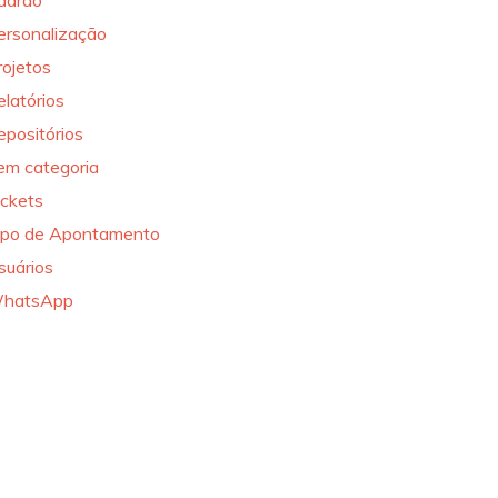
adrão
ersonalização
rojetos
elatórios
epositórios
em categoria
ickets
ipo de Apontamento
suários
hatsApp