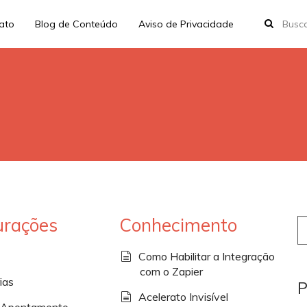
rato
Blog de Conteúdo
Aviso de Privacidade
urações
Conhecimento
S
fo
Como Habilitar a Integração
com o Zapier
ias
P
Acelerato Invisível