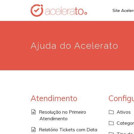
Skip
Site Acele
to
main
content
Ajuda do Acelerato
Atendimento
Config
Resolução no Primeiro
Ativos
Atendimento
Categor
Relatório Tickets com Data