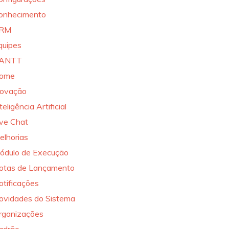
onhecimento
RM
quipes
ANTT
ome
novação
teligência Artificial
ive Chat
elhorias
ódulo de Execução
otas de Lançamento
otificações
ovidades do Sistema
rganizações