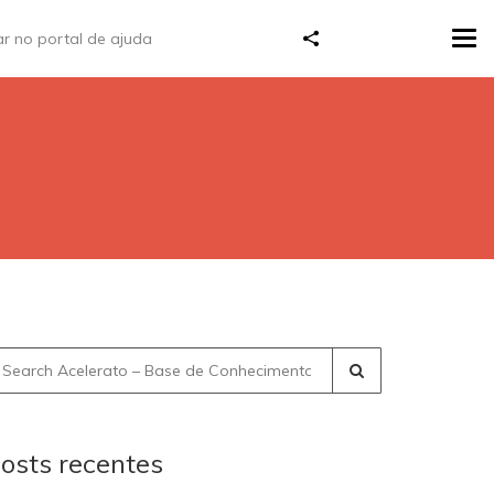
Tog
navi
earch
r:
osts recentes