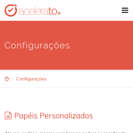
Skip
Tog
to
navi
main
content
Configurações
Configurações
Papéis Personalizados