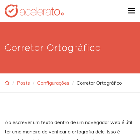
Skip
Tog
to
navi
main
content
Corretor Ortográfico
Posts
Configurações
Corretor Ortográfico
Ao escrever um texto dentro de um navegador web é útil
ter uma maneira de verificar a ortografia dele. Isso é