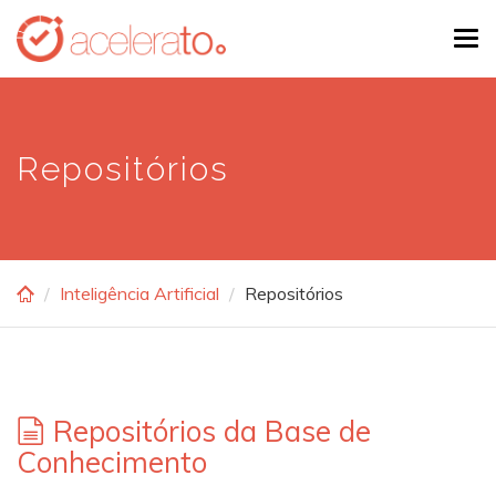
Skip
Tog
to
navi
main
content
Repositórios
Inteligência Artificial
Repositórios
Repositórios da Base de
Conhecimento