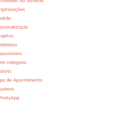
ovidades do Sistema
rganizações
adrão
ersonalização
rojetos
elatórios
epositórios
em categoria
ickets
ipo de Apontamento
suários
hatsApp