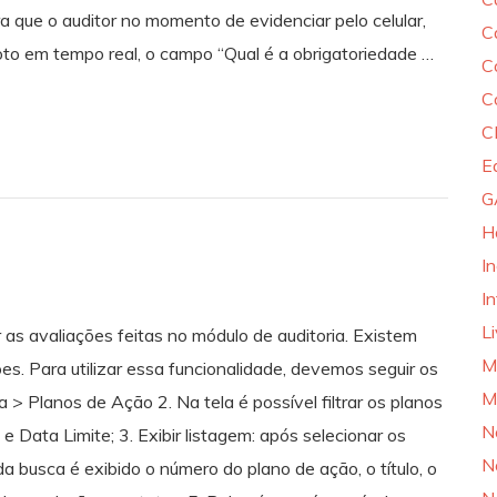
a que o auditor no momento de evidenciar pelo celular,
C
 foto em tempo real, o campo “Qual é a obrigatoriedade …
C
C
C
E
G
H
I
In
L
r as avaliações feitas no módulo de auditoria. Existem
M
ões. Para utilizar essa funcionalidade, devemos seguir os
M
 > Planos de Ação 2. Na tela é possível filtrar os planos
N
Data Limite; 3. Exibir listagem: após selecionar os
N
o da busca é exibido o número do plano de ação, o título, o