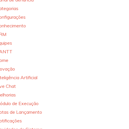
ategorias
onfigurações
onhecimento
RM
quipes
ANTT
ome
novação
teligência Artificial
ive Chat
elhorias
ódulo de Execução
otas de Lançamento
otificações