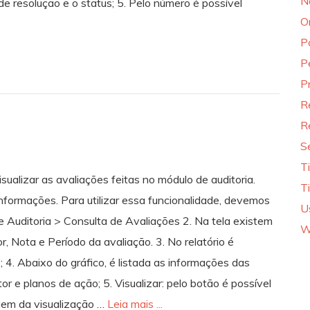
N
de resolução e o status; 5. Pelo número é possível
O
P
P
P
R
R
S
T
sualizar as avaliações feitas no módulo de auditoria.
T
 informações. Para utilizar essa funcionalidade, devemos
U
e Auditoria > Consulta de Avaliações 2. Na tela existem
W
r, Nota e Período da avaliação. 3. No relatório é
 4. Abaixo do gráfico, é listada as informações das
tor e planos de ação; 5. Visualizar: pelo botão é possível
agem da visualização …
Leia mais ...