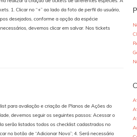
mo realizar a criação de tickets de diferentes espécies. A
P
ts. 1. Clicar no “+” ao lado da foto de perfil do usuário,
mpos desejados, conforme a opção da espécie
N
necessários, devemos clicar em salvar. Nos tickets
C
R
G
N
C
A
cklist para avaliação e criação de Planos de Ações do
A
lidade, devemos seguir os seguintes passos: Acessar o
A
la serão listados todos os checklist cadastrados no
A
licar no botão de “Adicionar Novo”; 4. Será necessário
C