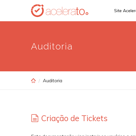
Skip
Site Acele
to
main
content
Auditoria
Auditoria
Criação de Tickets