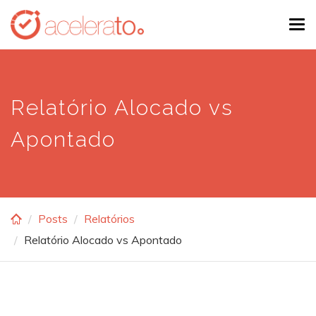
Skip
Tog
to
navi
main
content
Relatório Alocado vs
Apontado
Posts
Relatórios
Relatório Alocado vs Apontado