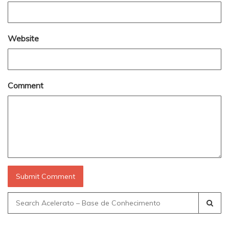
Website
Comment
Search
for: