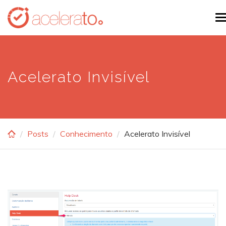
Skip
T
to
n
main
content
Acelerato Invisível
Posts
Conhecimento
Acelerato Invisível