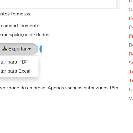
N
O
intes formatos:
P
 compartilhamento.
P
e manipulação de dados.
P
R
R
S
T
T
privacidade da empresa. Apenas usuários autorizados têm
U
W