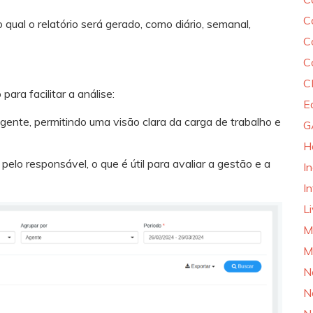
C
 qual o relatório será gerado, como diário, semanal,
C
C
C
ara facilitar a análise:
E
ente, permitindo uma visão clara da carga de trabalho e
G
H
lo responsável, o que é útil para avaliar a gestão e a
I
In
L
M
M
N
N