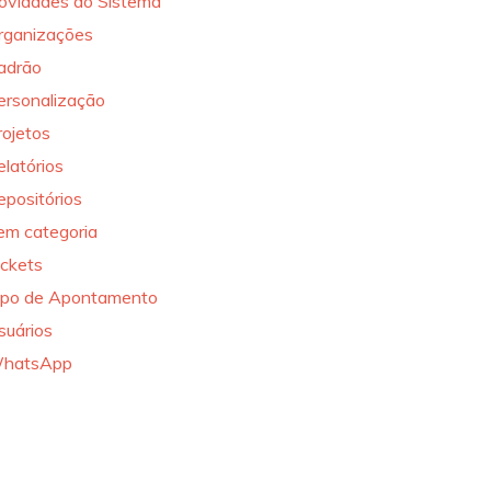
ovidades do Sistema
rganizações
adrão
ersonalização
rojetos
elatórios
epositórios
em categoria
ickets
ipo de Apontamento
suários
hatsApp