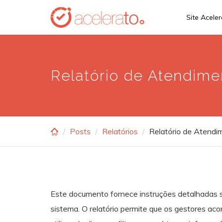
Skip
Site Acele
to
main
content
Relatório de Atendime
Posts
Relatórios
Relatório de Atendi
Este documento fornece instruções detalhadas s
sistema. O relatório permite que os gestores 