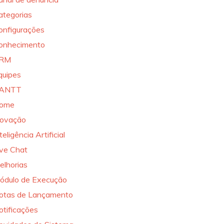
ategorias
onfigurações
onhecimento
RM
quipes
ANTT
ome
novação
teligência Artificial
ive Chat
elhorias
ódulo de Execução
otas de Lançamento
otificações