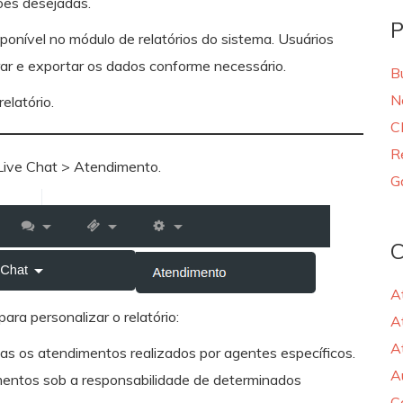
ções desejadas.
P
sponível
no módulo de relatórios do sistema. Usuários
rar e exportar os dados conforme necessário.
B
N
elatório.
C
R
Live Chat > Atendimento.
G
C
A
para personalizar o relatório:
A
A
enas os atendimentos realizados por agentes específicos.
A
mentos sob a responsabilidade de determinados
C