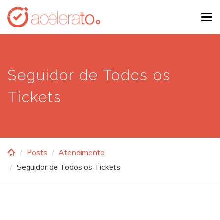
Skip
Tog
to
navi
main
content
Seguidor de Todos os
Tickets
Posts
Atendimento
Seguidor de Todos os Tickets