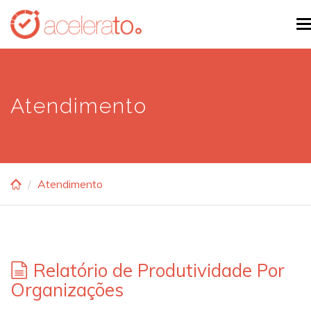
Skip
T
to
n
main
content
Atendimento
Atendimento
Relatório de Produtividade Por
Organizações