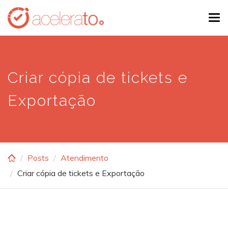
Skip
Tog
to
navi
main
content
Criar cópia de tickets e
Exportação
Posts
Atendimento
Criar cópia de tickets e Exportação