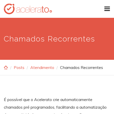
Skip
Tog
to
navi
main
content
Chamados Recorrentes
Posts
Atendimento
Chamados Recorrentes
É possível que o Acelerato crie automaticamente
chamados pré programados, facilitando a automatização