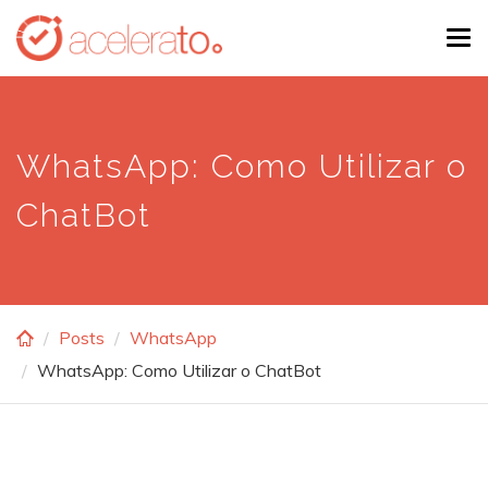
Skip
Tog
to
navi
main
content
WhatsApp: Como Utilizar o
ChatBot
Posts
WhatsApp
WhatsApp: Como Utilizar o ChatBot