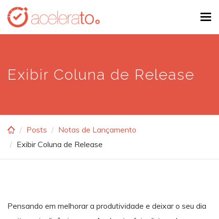
Skip
Tog
to
navi
main
content
Exibir Coluna de Release
Posts
Notas de Lançamento
Exibir Coluna de Release
Pensando em melhorar a produtividade e deixar o seu dia