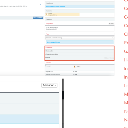
C
C
C
C
E
G
H
I
In
L
M
M
N
N