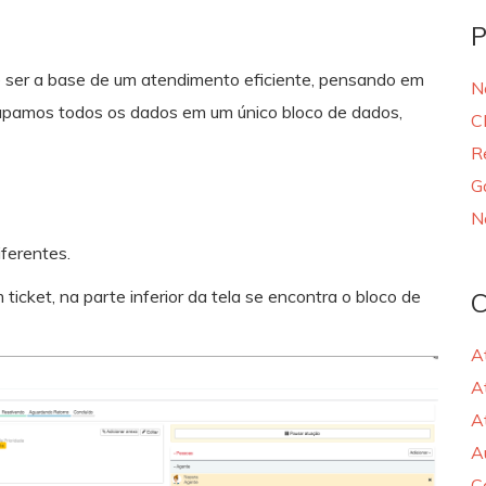
P
 ser a base de um atendimento eficiente, pensando em
N
grupamos todos os dados em um único bloco de dados,
C
R
G
N
ferentes.
icket, na parte inferior da tela se encontra o bloco de
C
A
A
A
A
C