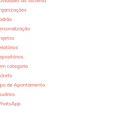
ovidades do Sistema
rganizações
adrão
ersonalização
rojetos
elatórios
epositórios
em categoria
ickets
ipo de Apontamento
suários
hatsApp