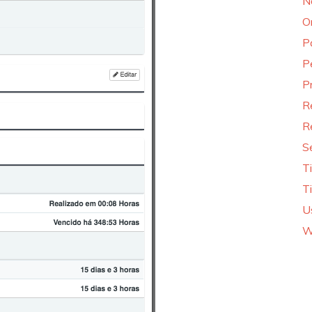
N
O
P
P
P
R
R
S
T
T
U
W