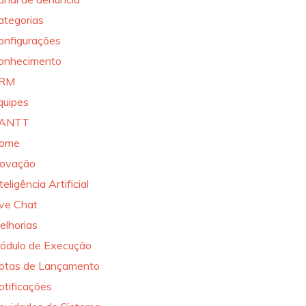
ategorias
onfigurações
onhecimento
RM
quipes
ANTT
ome
novação
teligência Artificial
ive Chat
elhorias
ódulo de Execução
otas de Lançamento
otificações