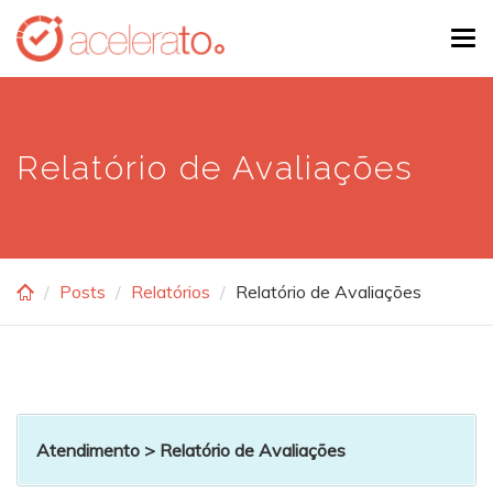
Skip
Tog
to
navi
main
content
Relatório de Avaliações
Posts
Relatórios
Relatório de Avaliações
Atendimento
> Relatório de Avaliações