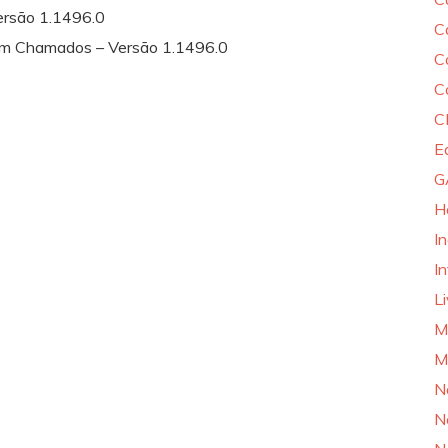
ersão 1.1496.0
C
m Chamados – Versão 1.1496.0
C
C
C
E
G
H
I
In
L
M
M
N
N