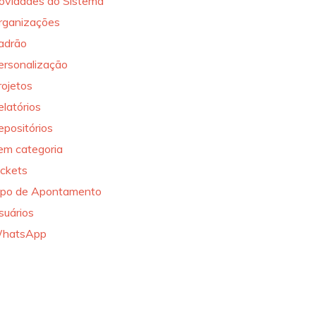
ovidades do Sistema
rganizações
adrão
ersonalização
rojetos
elatórios
epositórios
em categoria
ickets
ipo de Apontamento
suários
hatsApp