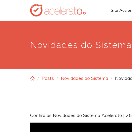
Skip
Site Acele
to
main
content
Novidades do Sistema 
Posts
Novidades do Sistema
Novidad
Confira as Novidades do Sistema Acelerato | 2