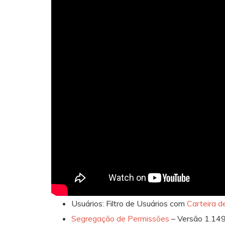
Usuários: Filtro de Usuários com
Carteira 
Segregação de Permissões
– Versão 1.14