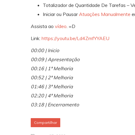
Totalizador de Quantidade De Tarefas – V
Iniciar ou Pausar
Atuações Manualmente
e
Assista ao
vídeo
. =D
Link:
https://youtu.be/Ld4ZmfYYAEU
00:00 | Inicio
00:09 | Apresentação
00:16 | 1ª Melhoria
00:52 | 2ª Melhoria
01:46 | 3ª Melhoria
02:20 | 4ª Melhoria
03:18 | Encerramento
Compartilhar