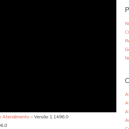
P
N
C
R
G
N
C
A
A
A
de Atendimento
– Versão 1.1496.0
A
96.0
C