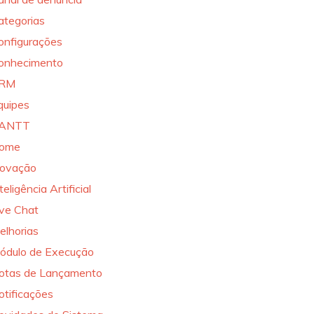
ategorias
onfigurações
onhecimento
RM
quipes
ANTT
ome
novação
teligência Artificial
ive Chat
elhorias
ódulo de Execução
otas de Lançamento
otificações