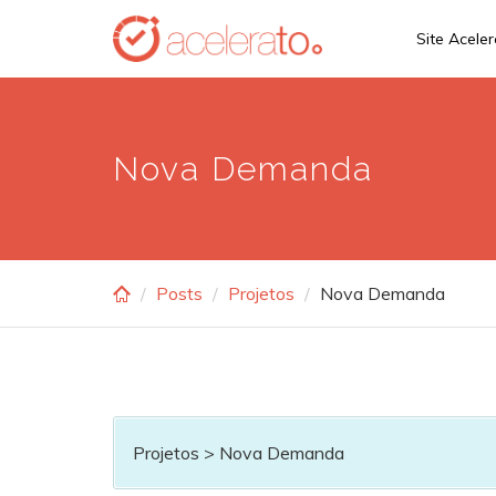
Skip
Site Acele
to
main
content
Nova Demanda
Posts
Projetos
Nova Demanda
Projetos > Nova Demanda