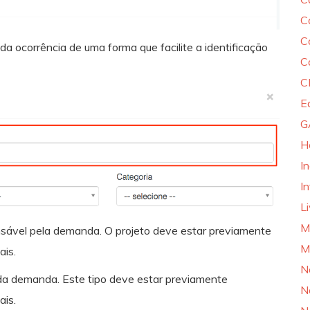
C
C
da ocorrência de uma forma que facilite a identificação
C
C
E
G
H
I
In
L
M
onsável pela demanda. O projeto deve estar previamente
M
ais.
N
o da demanda. Este tipo deve estar previamente
N
ais.