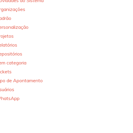
ovidades do Sistema
rganizações
adrão
ersonalização
rojetos
elatórios
epositórios
em categoria
ickets
ipo de Apontamento
suários
hatsApp