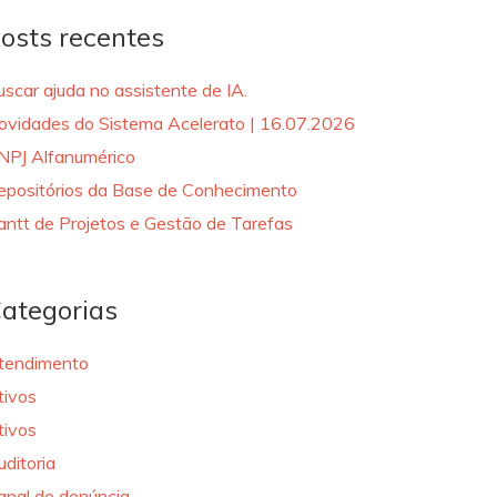
osts recentes
uscar ajuda no assistente de IA.
ovidades do Sistema Acelerato | 16.07.2026
NPJ Alfanumérico
epositórios da Base de Conhecimento
antt de Projetos e Gestão de Tarefas
ategorias
tendimento
tivos
tivos
uditoria
anal de denúncia