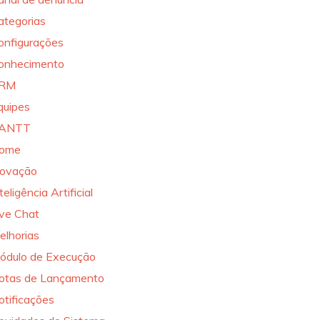
ategorias
onfigurações
onhecimento
RM
quipes
ANTT
ome
novação
teligência Artificial
ive Chat
elhorias
ódulo de Execução
otas de Lançamento
otificações