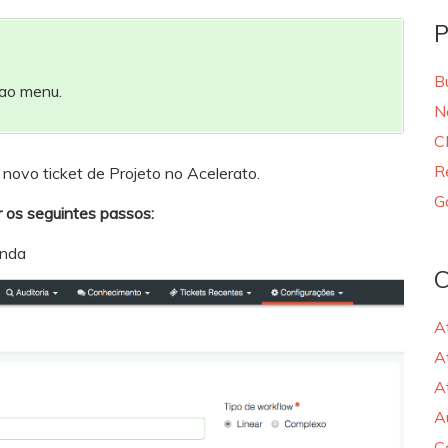
P
B
 ao menu.
N
C
R
m novo ticket de Projeto no Acelerato.
G
r os seguintes passos:
anda
C
A
A
A
A
C