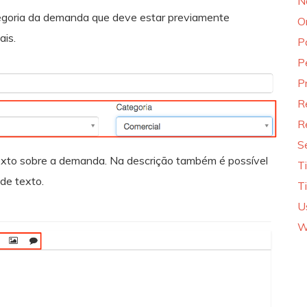
N
goria da demanda que deve estar previamente
O
ais.
P
P
P
R
R
S
m texto sobre a demanda. Na descrição também é possível
T
de texto.
T
U
W