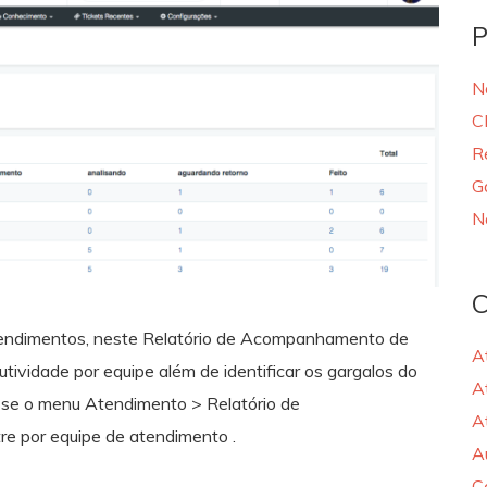
P
N
C
R
G
N
C
tendimentos, neste Relatório de Acompanhamento de
A
ividade por equipe além de identificar os gargalos do
A
sse o menu Atendimento > Relatório de
A
e por equipe de atendimento .
A
C