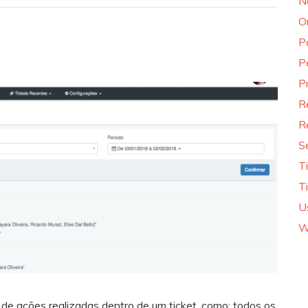
N
O
P
P
P
R
R
S
T
T
U
W
e ações realizadas dentro de um ticket, como: todos os