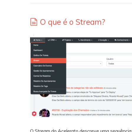
O que é o Stream?
O Stream do Acelerato descreve uma sequência d