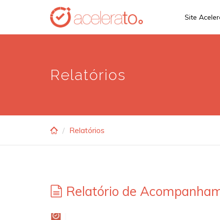
Skip
Site Acele
to
main
content
Relatórios
Relatórios
Relatório de Acompanha