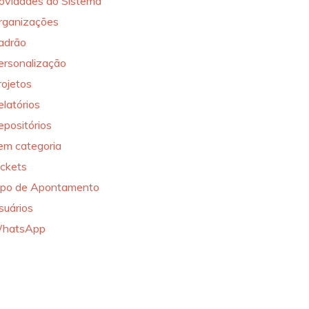
ovidades do Sistema
rganizações
adrão
ersonalização
rojetos
elatórios
epositórios
em categoria
ickets
ipo de Apontamento
suários
hatsApp