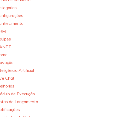
ategorias
onfigurações
onhecimento
RM
quipes
ANTT
ome
novação
teligência Artificial
ive Chat
elhorias
ódulo de Execução
otas de Lançamento
otificações