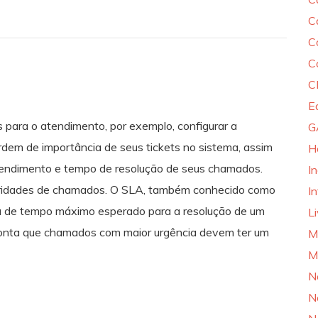
C
C
C
C
E
 para o atendimento, por exemplo, configurar a
G
ordem de importância de seus tickets no sistema, assim
H
atendimento e tempo de resolução de seus chamados.
I
ioridades de chamados. O SLA, também conhecido como
In
ta de tempo máximo esperado para a resolução de um
L
onta que chamados com maior urgência devem ter um
M
M
N
N