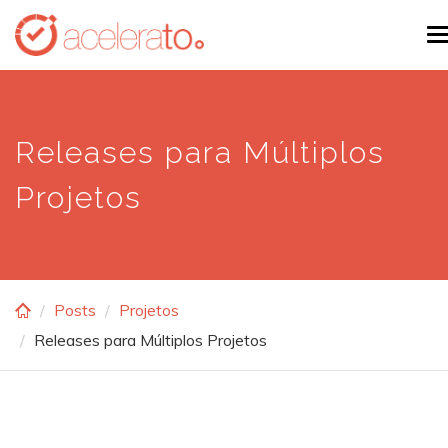
Skip
T
to
n
main
content
Releases para Múltiplos
Projetos
Posts
Projetos
Releases para Múltiplos Projetos