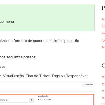
P
N
 ao menu.
C
R
G
alizar no formato de quadro os tickets que estão
N
r os seguintes passos:
C
ses;
íodo, Visualização, Tipo de Ticket, Tags ou Responsável;
A
A
A
A
C