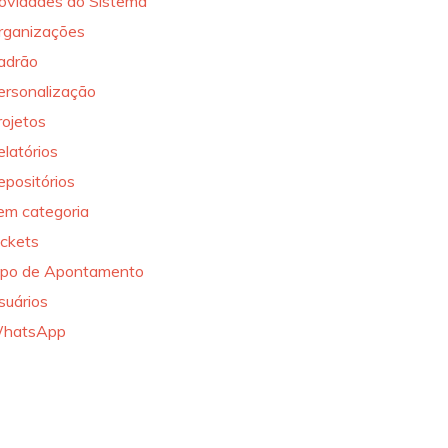
ovidades do Sistema
rganizações
adrão
ersonalização
rojetos
elatórios
epositórios
em categoria
ickets
ipo de Apontamento
suários
hatsApp