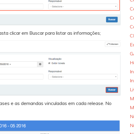
C
C
C
asta clicar em Buscar para listar as informações;
C
E
G
H
I
In
L
M
eleases e as demandas vinculadas em cada release. No
M
N
N