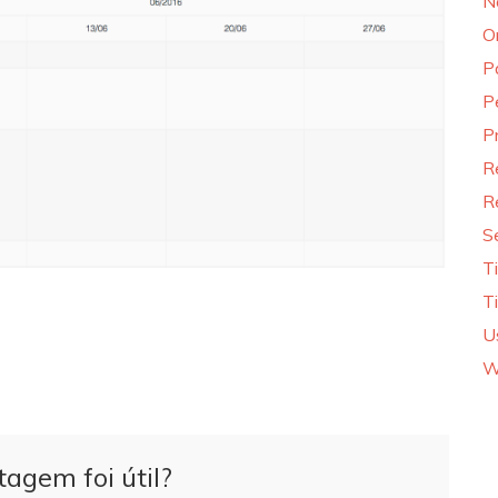
N
O
P
P
P
R
R
S
T
T
U
W
tagem foi útil?