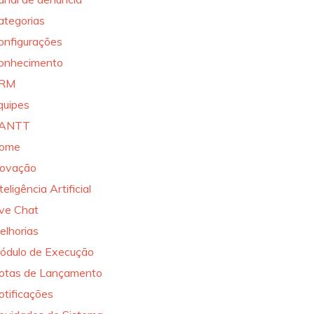
ategorias
onfigurações
onhecimento
RM
quipes
ANTT
ome
novação
teligência Artificial
ive Chat
elhorias
ódulo de Execução
otas de Lançamento
otificações