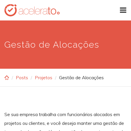
Skip
Tog
to
navi
main
content
Gestão de Alocações
Posts
Projetos
Gestão de Alocações
Se sua empresa trabalha com funcionários alocados em
projetos ou clientes, e você deseja manter uma gestão de