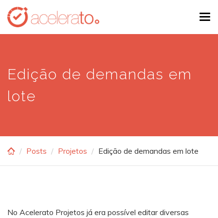
Skip
Tog
to
navi
main
content
Edição de demandas em
lote
Posts
Projetos
Edição de demandas em lote
No Acelerato Projetos já era possível editar diversas