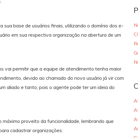
.
P
N
a sua base de usuários finais, utilizando o domínio dos e-
C
ário em sua respectiva organização na abertura de um
R
G
N
 vai permitir que a equipe de atendimento tenha maior
endimento, devido ao chamado do novo usuário já vir com
C
m aliado e tanto, pois o agente pode ter um ideia do
A
A
A
o máximo proveito da funcionalidade, lembrando que
A
 para cadastrar organizações:
C