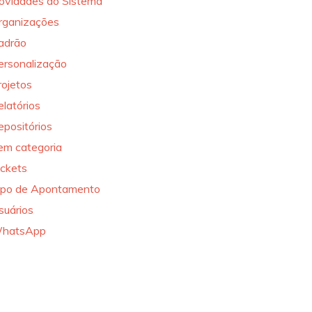
ovidades do Sistema
rganizações
adrão
ersonalização
rojetos
elatórios
epositórios
em categoria
ickets
ipo de Apontamento
suários
hatsApp