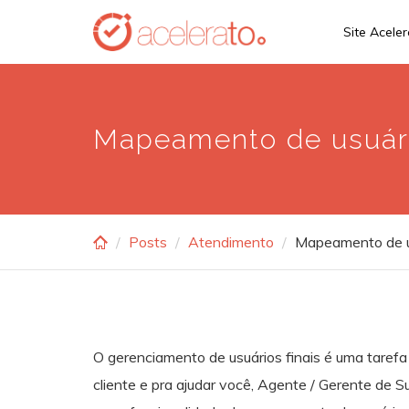
Skip
Site Acele
to
main
content
Mapeamento de usuár
Posts
Atendimento
Mapeamento de u
O gerenciamento de usuários finais é uma taref
cliente e pra ajudar você, Agente / Gerente de 