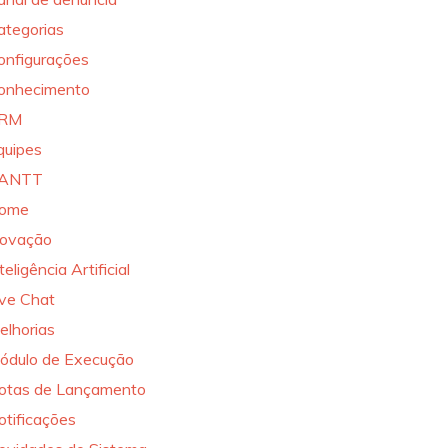
ategorias
onfigurações
onhecimento
RM
quipes
ANTT
ome
novação
teligência Artificial
ive Chat
elhorias
ódulo de Execução
otas de Lançamento
otificações