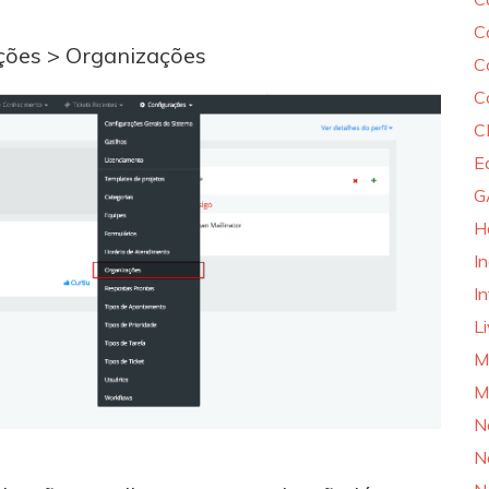
C
ções > Organizações
C
C
C
E
G
H
I
In
L
M
M
N
N