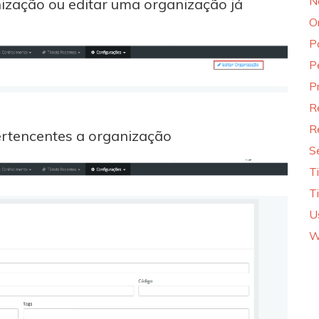
N
ização ou editar uma organização já
O
P
P
P
R
R
ertencentes a organização
S
T
T
U
W