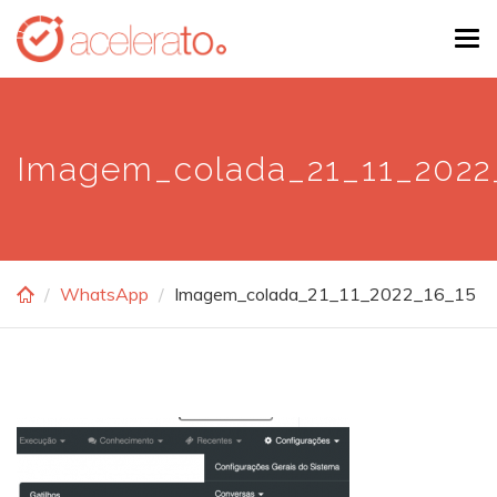
Skip
Tog
to
navi
main
content
Imagem_colada_21_11_2022
WhatsApp
Imagem_colada_21_11_2022_16_15