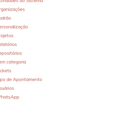
ovidades do Sistema
rganizações
adrão
ersonalização
rojetos
elatórios
epositórios
em categoria
ickets
ipo de Apontamento
suários
hatsApp