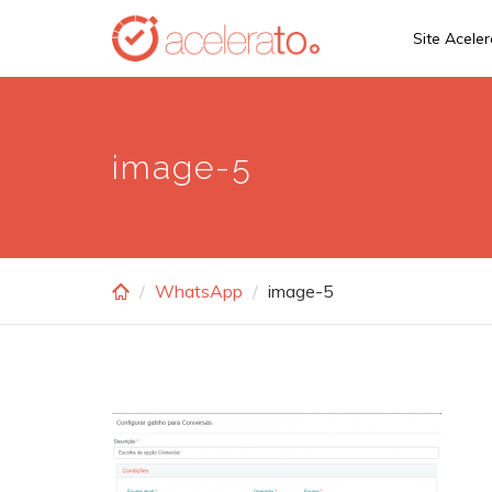
Skip
Site Acele
to
main
content
image-5
WhatsApp
image-5