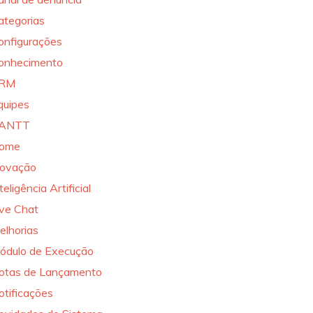
ategorias
onfigurações
onhecimento
RM
quipes
ANTT
ome
novação
teligência Artificial
ive Chat
elhorias
ódulo de Execução
otas de Lançamento
otificações