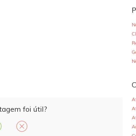
P
N
C
R
G
N
C
A
tagem foi útil?
A
A
A
C