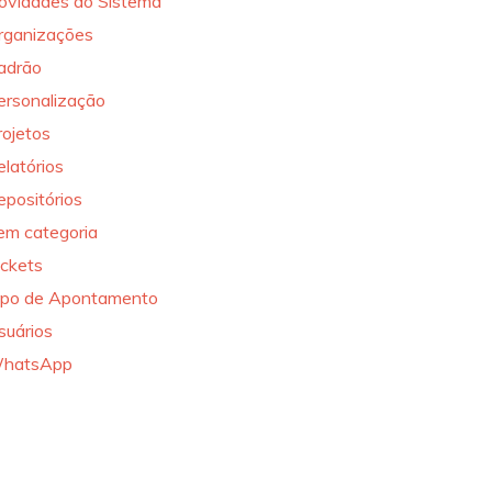
ovidades do Sistema
rganizações
adrão
ersonalização
rojetos
elatórios
epositórios
em categoria
ickets
ipo de Apontamento
suários
hatsApp