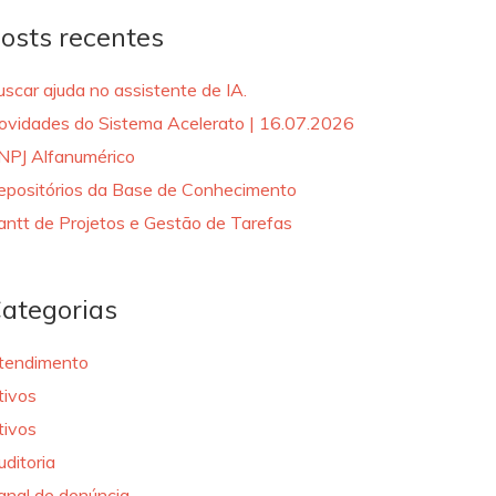
osts recentes
uscar ajuda no assistente de IA.
ovidades do Sistema Acelerato | 16.07.2026
NPJ Alfanumérico
epositórios da Base de Conhecimento
antt de Projetos e Gestão de Tarefas
ategorias
tendimento
tivos
tivos
uditoria
anal de denúncia