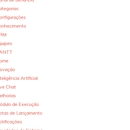
ategorias
onfigurações
onhecimento
RM
quipes
ANTT
ome
novação
teligência Artificial
ive Chat
elhorias
ódulo de Execução
otas de Lançamento
otificações