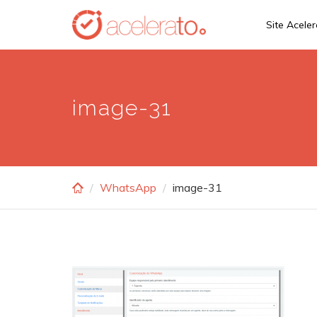
Skip
Site Acele
to
main
content
image-31
WhatsApp
image-31