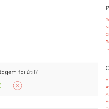
P
B
N
C
R
G
C
tagem foi útil?
A
A
A
A
C