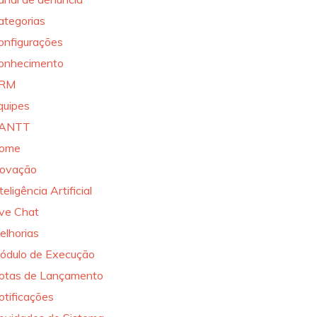
ategorias
onfigurações
onhecimento
RM
quipes
ANTT
ome
novação
teligência Artificial
ive Chat
elhorias
ódulo de Execução
otas de Lançamento
otificações