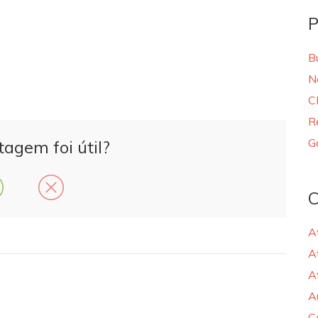
P
B
N
C
R
G
tagem foi útil?
C
A
A
A
A
C