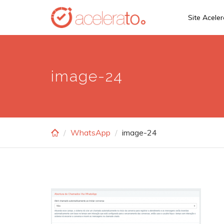
Skip
Site Acele
to
main
content
image-24
WhatsApp
image-24