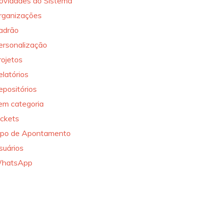
ovidades do Sistema
rganizações
adrão
ersonalização
rojetos
elatórios
epositórios
em categoria
ickets
ipo de Apontamento
suários
hatsApp