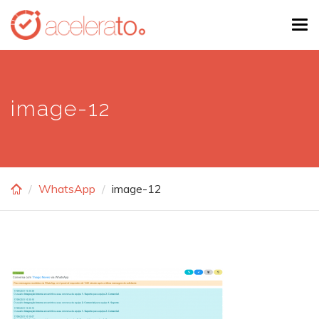
Skip
Tog
to
navi
main
content
image-12
WhatsApp
image-12