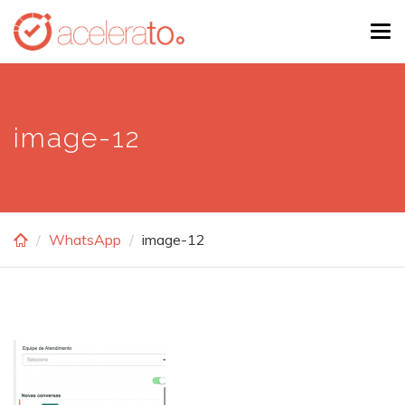
Skip
Tog
to
navi
main
content
image-12
WhatsApp
image-12