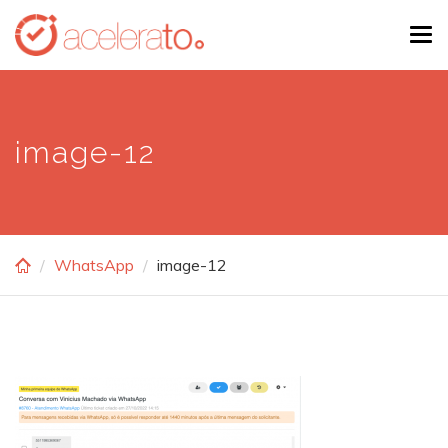
Skip
Tog
to
navi
main
content
image-12
WhatsApp
image-12