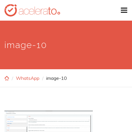
Skip
Tog
to
navi
main
content
image-10
WhatsApp
image-10