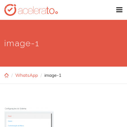
Skip
Tog
to
navi
main
content
image-1
WhatsApp
image-1