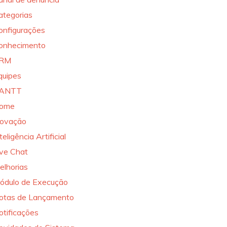
ategorias
onfigurações
onhecimento
RM
quipes
ANTT
ome
novação
teligência Artificial
ive Chat
elhorias
ódulo de Execução
otas de Lançamento
otificações