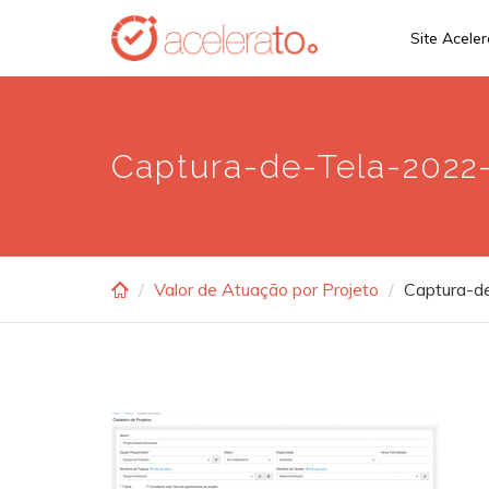
Skip
Site Acele
to
main
content
Captura-de-Tela-2022-
Valor de Atuação por Projeto
Captura-d