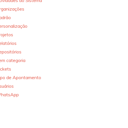
ovidades do Sistema
rganizações
adrão
ersonalização
rojetos
elatórios
epositórios
em categoria
ickets
ipo de Apontamento
suários
hatsApp