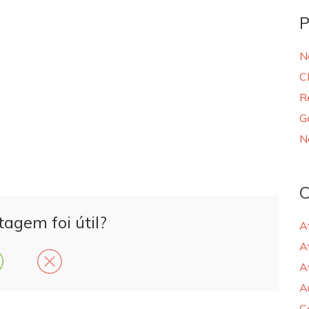
P
N
C
R
G
N
C
tagem foi útil?
A
A
A
A
C