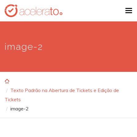
Skip
Tog
to
navi
main
content
image-2
Texto Padrão na Abertura de Tickets e Edição de
Tickets
image-2