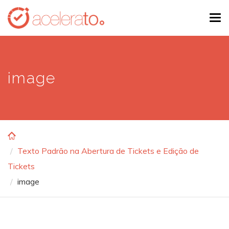
Skip
Tog
to
navi
main
content
image
Texto Padrão na Abertura de Tickets e Edição de
Tickets
image