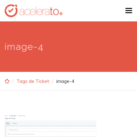
Skip
Tog
to
navi
main
content
image-4
Tags de Ticket
image-4