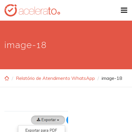
Skip
Tog
to
navi
main
content
image-18
Relatório de Atendimento WhatsApp
image-18