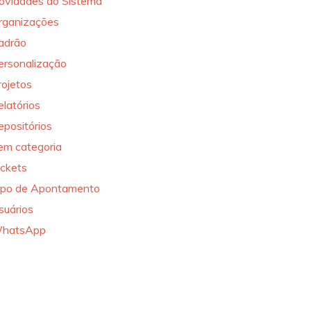
ovidades do Sistema
rganizações
adrão
ersonalização
rojetos
elatórios
epositórios
em categoria
ickets
ipo de Apontamento
suários
hatsApp