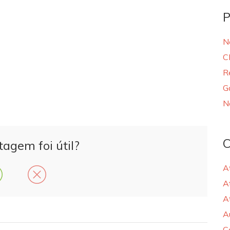
P
N
C
R
G
N
C
tagem foi útil?
A
A
A
A
C