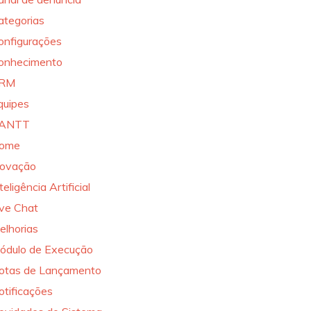
ategorias
onfigurações
onhecimento
RM
quipes
ANTT
ome
novação
teligência Artificial
ive Chat
elhorias
ódulo de Execução
otas de Lançamento
otificações