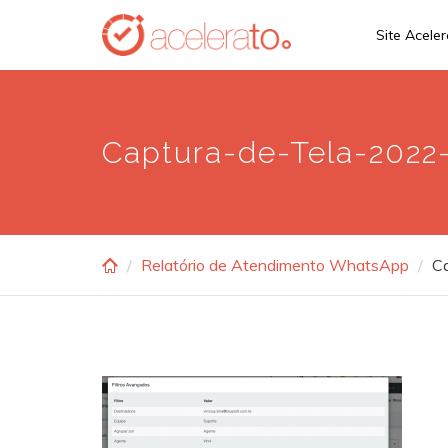
Skip
Site Acele
to
main
content
Captura-de-Tela-2022-
Relatório de Atendimento WhatsApp
C