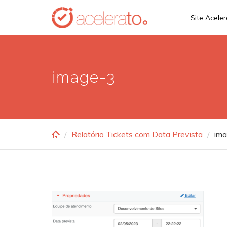
Skip
Site Acele
to
main
content
image-3
Relatório Tickets com Data Prevista
im