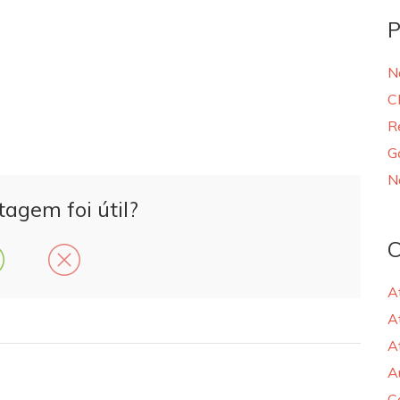
P
N
C
R
G
N
tagem foi útil?
C
A
A
A
A
C