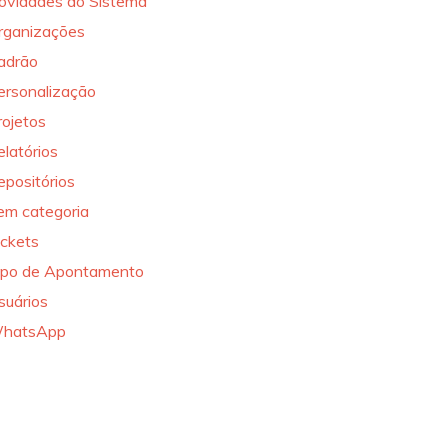
ovidades do Sistema
rganizações
adrão
ersonalização
rojetos
elatórios
epositórios
em categoria
ickets
ipo de Apontamento
suários
hatsApp