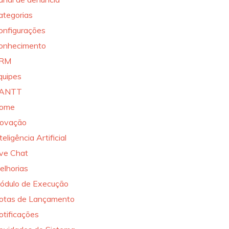
ategorias
onfigurações
onhecimento
RM
quipes
ANTT
ome
novação
teligência Artificial
ive Chat
elhorias
ódulo de Execução
otas de Lançamento
otificações