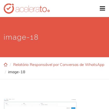
Skip
Tog
to
navi
main
content
image-18
Relatório Responsável por Conversas de WhatsApp
image-18