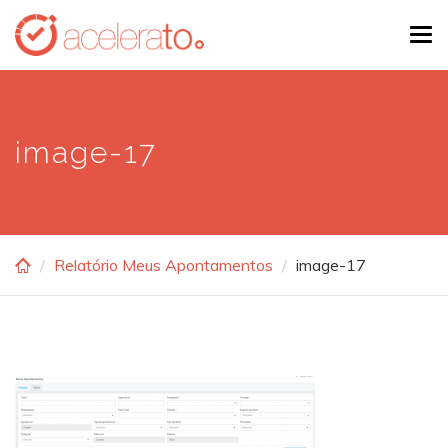
Skip
Tog
to
navi
main
content
image-17
Relatório Meus Apontamentos
image-17