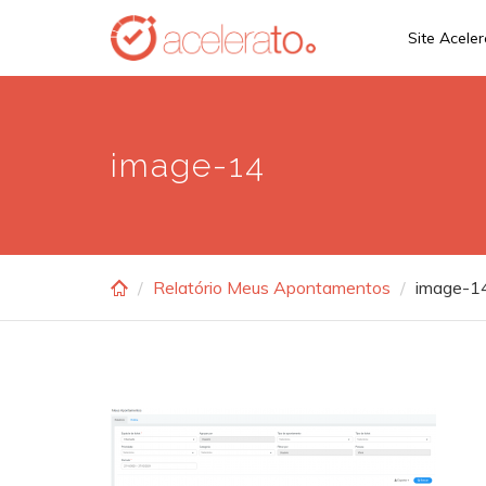
Skip
Site Acele
to
main
content
image-14
Relatório Meus Apontamentos
image-1