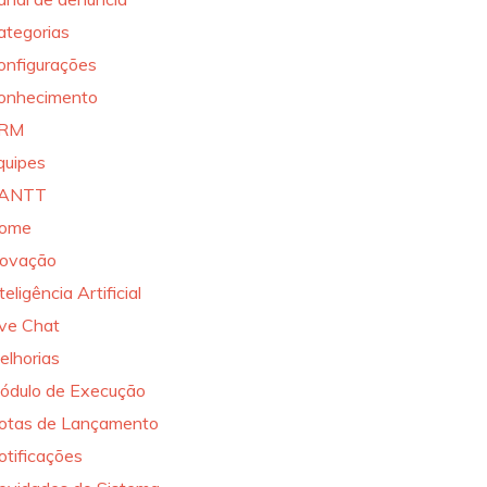
ategorias
onfigurações
onhecimento
RM
quipes
ANTT
ome
novação
teligência Artificial
ive Chat
elhorias
ódulo de Execução
otas de Lançamento
otificações