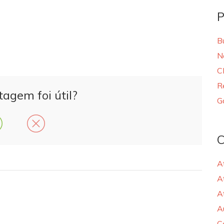
P
B
N
C
R
tagem foi útil?
G
C
A
A
A
A
C