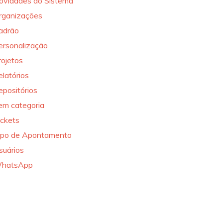
ovidades do Sistema
rganizações
adrão
ersonalização
rojetos
elatórios
epositórios
em categoria
ickets
ipo de Apontamento
suários
hatsApp