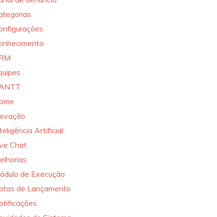
ategorias
onfigurações
onhecimento
RM
quipes
ANTT
ome
novação
teligência Artificial
ive Chat
elhorias
ódulo de Execução
otas de Lançamento
otificações