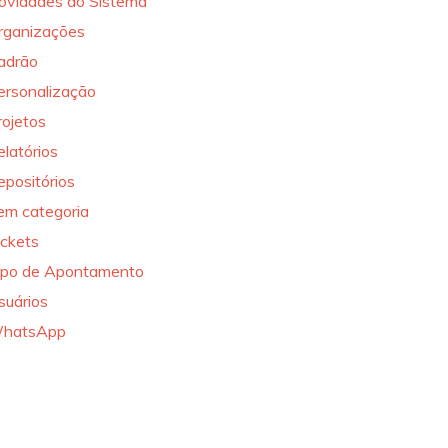
ovidades do Sistema
rganizações
adrão
ersonalização
rojetos
elatórios
epositórios
em categoria
ickets
ipo de Apontamento
suários
hatsApp