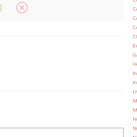
C
C
C
C
E
G
H
I
In
L
M
M
N
N