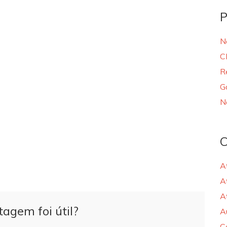
P
N
C
R
G
N
C
A
A
A
tagem foi útil?
A
C