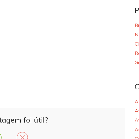
P
B
N
C
R
G
C
A
A
tagem foi útil?
A
A
C