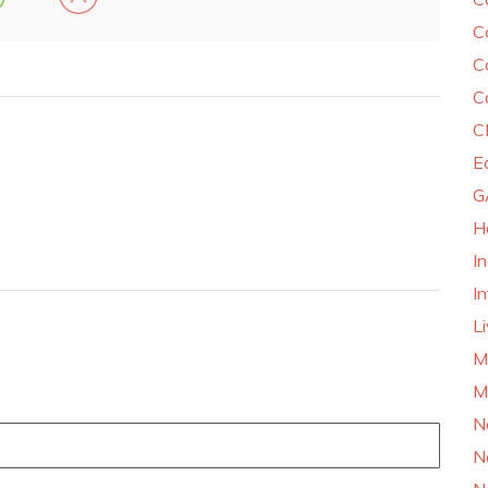
C
C
C
C
E
G
H
I
In
L
M
M
N
N