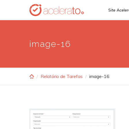
Skip
Site Acele
to
main
content
image-16
Relatório de Tarefas
image-16