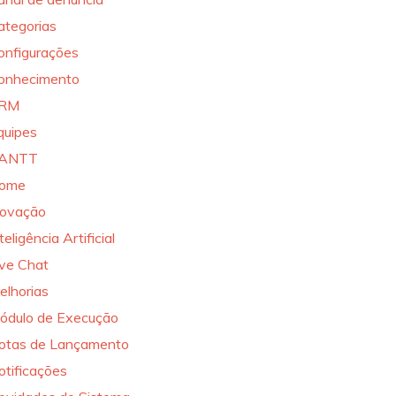
ategorias
onfigurações
onhecimento
RM
quipes
ANTT
ome
novação
teligência Artificial
ive Chat
elhorias
ódulo de Execução
otas de Lançamento
otificações