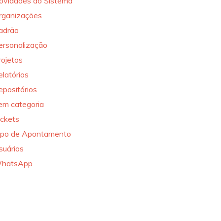
ovidades do Sistema
rganizações
adrão
ersonalização
rojetos
elatórios
epositórios
em categoria
ickets
ipo de Apontamento
suários
hatsApp