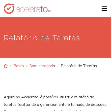
Skip
Tog
to
navi
main
content
Relatório de Tarefas
Posts
Sem categoria
Relatório de Tarefas
Agora no Acelerato, é possível utilizar o relatório de
tarefas facilitando o gerenciamento e tomada de decisões.