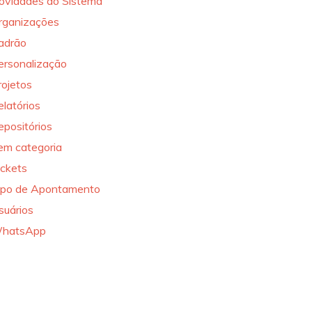
ovidades do Sistema
rganizações
adrão
ersonalização
rojetos
elatórios
epositórios
em categoria
ickets
ipo de Apontamento
suários
hatsApp