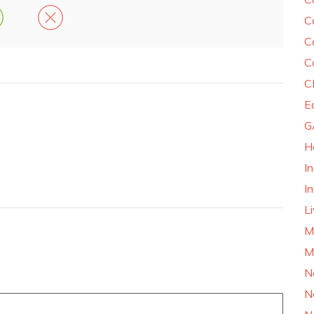
C
C
C
C
E
G
H
I
In
L
M
M
N
N