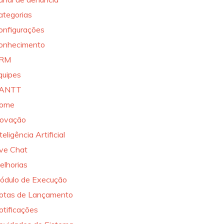
ategorias
onfigurações
onhecimento
RM
quipes
ANTT
ome
novação
teligência Artificial
ive Chat
elhorias
ódulo de Execução
otas de Lançamento
otificações