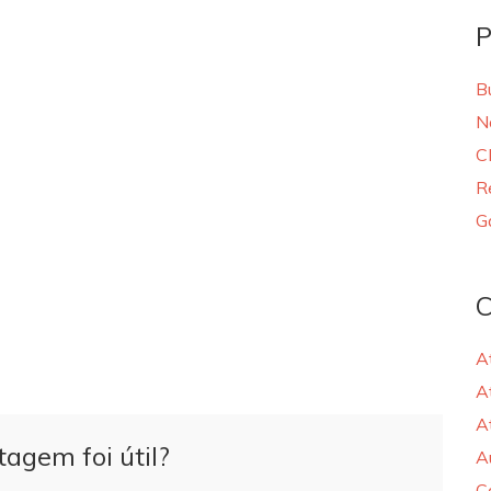
P
B
N
C
R
G
C
A
A
A
tagem foi útil?
A
C