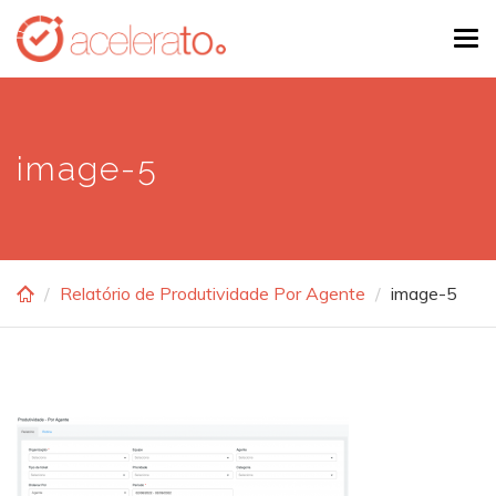
Skip
Tog
to
navi
main
content
image-5
Relatório de Produtividade Por Agente
image-5